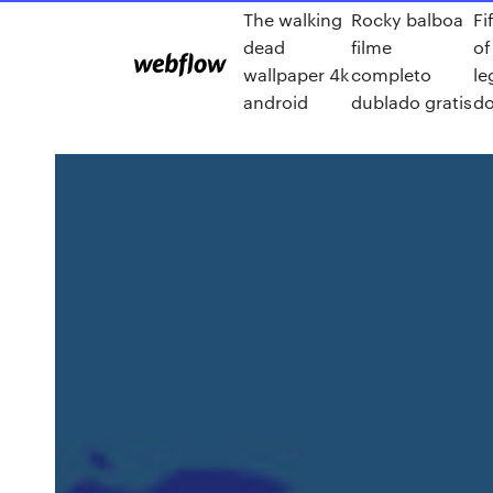
The walking
Rocky balboa
Fi
dead
filme
of
wallpaper 4k
completo
l
android
dublado gratis
d