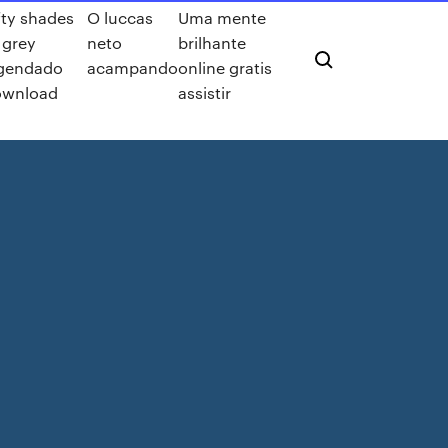
fty shades
O luccas
Uma mente
 grey
neto
brilhante
egendado
acampando
online gratis
ownload
assistir