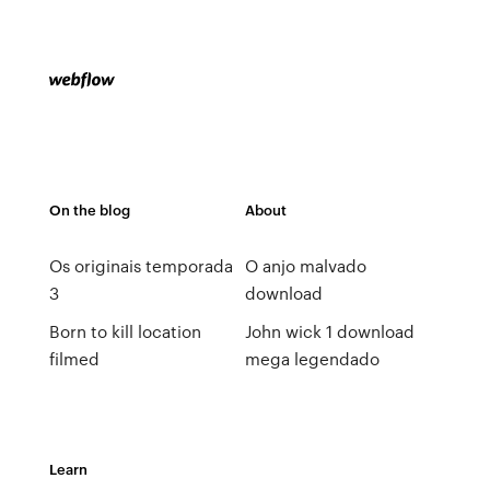
On the blog
About
Os originais temporada
O anjo malvado
3
download
Born to kill location
John wick 1 download
filmed
mega legendado
Learn