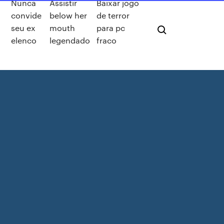
Nunca
Assistir
Baixar jogo
convide
below her
de terror
seu ex
mouth
para pc
elenco
legendado
fraco