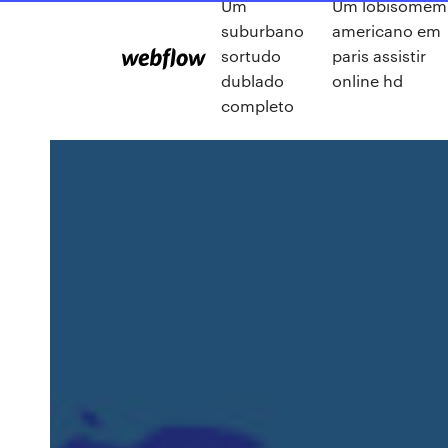
Um
Um lobisomem
suburbano
americano em
sortudo
paris assistir
dublado
online hd
completo